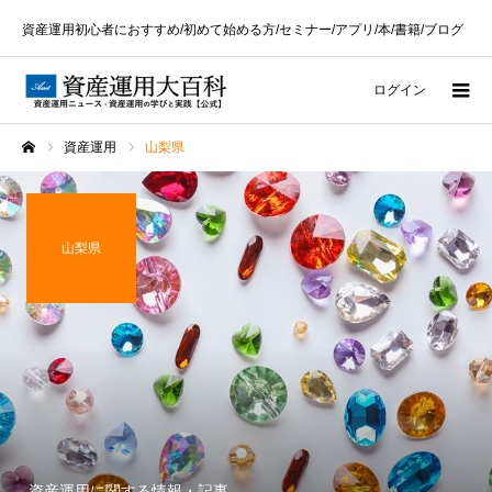
資産運用初心者におすすめ/初めて始める方/セミナー/アプリ/本/書籍/ブログ
ログイン
資産運用
山梨県
ホーム
山梨県
資産運用に関する情報・記事