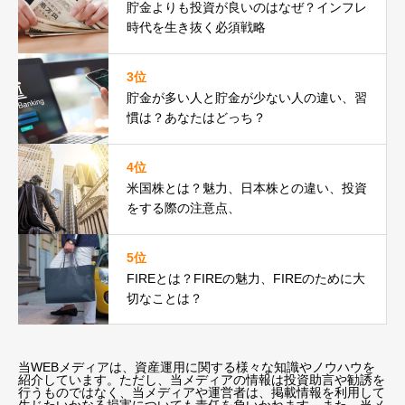
貯金よりも投資が良いのはなぜ？インフレ
時代を生き抜く必須戦略
3位
貯金が多い人と貯金が少ない人の違い、習
慣は？あなたはどっち？
4位
米国株とは？魅力、日本株との違い、投資
をする際の注意点、
5位
FIREとは？FIREの魅力、FIREのために大
切なことは？
当WEBメディアは、資産運用に関する様々な知識やノウハウを
紹介しています。ただし、当メディアの情報は投資助言や勧誘を
行うものではなく、当メディアや運営者は、掲載情報を利用して
生じたいかなる損害についても責任を負いかねます。また、当メ