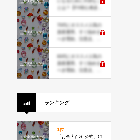
になるために大切なこ
とは？【FX初心者必
見】
70代にオススメ人気の
資産運用、すぐ始める
べき理由、注意点、コ
ツ、戦略など解説
60代にオススメ人気の
資産運用、すぐ始める
べき理由、注意点、コ
ツ、戦略など解説
ランキング
1位
「お金大百科 公式」姉