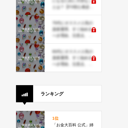
になるために大切なこ
とは？【FX初心者必
見】
70代にオススメ人気の
資産運用、すぐ始める
べき理由、注意点、コ
ツ、戦略など解説
60代にオススメ人気の
資産運用、すぐ始める
べき理由、注意点、コ
ツ、戦略など解説
ランキング
1位
「お金大百科 公式」姉