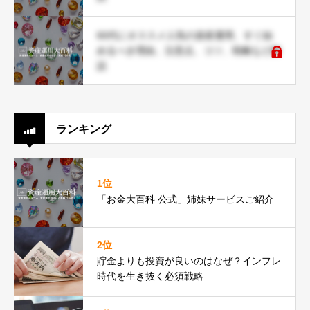
60代にオススメ人気の資産運用、すぐ始
めるべき理由、注意点、コツ、戦略など解
説
ランキング
1位
「お金大百科 公式」姉妹サービスご紹介
2位
貯金よりも投資が良いのはなぜ？インフレ
時代を生き抜く必須戦略