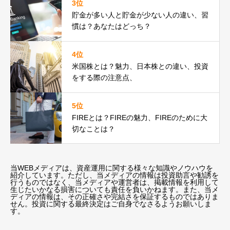
3位
貯金が多い人と貯金が少ない人の違い、習
慣は？あなたはどっち？
4位
米国株とは？魅力、日本株との違い、投資
をする際の注意点、
5位
FIREとは？FIREの魅力、FIREのために大
切なことは？
当WEBメディアは、資産運用に関する様々な知識やノウハウを
紹介しています。ただし、当メディアの情報は投資助言や勧誘を
行うものではなく、当メディアや運営者は、掲載情報を利用して
生じたいかなる損害についても責任を負いかねます。また、当メ
ディアの情報は、その正確さや完結さを保証するものではありま
せん。投資に関する最終決定はご自身でなさるようお願いしま
す。