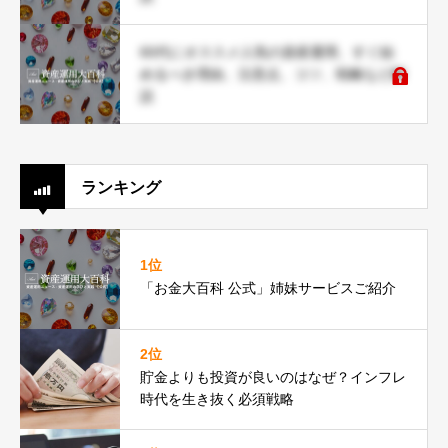
60代にオススメ人気の資産運用、すぐ始
めるべき理由、注意点、コツ、戦略など解
説
ランキング
1位
「お金大百科 公式」姉妹サービスご紹介
2位
貯金よりも投資が良いのはなぜ？インフレ
時代を生き抜く必須戦略