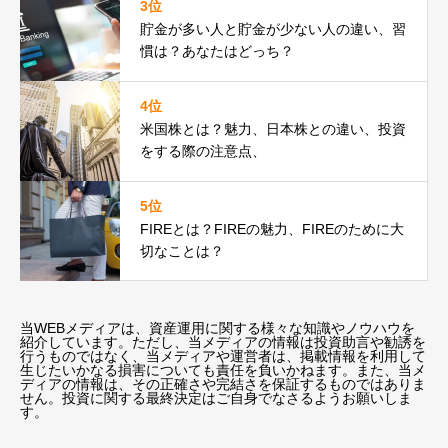
3位
貯金が多い人と貯金が少ない人の違い、習
慣は？あなたはどっち？
4位
米国株とは？魅力、日本株との違い、投資
をする際の注意点、
5位
FIREとは？FIREの魅力、FIREのために大
切なことは？
当WEBメディアは、資産運用に関する様々な知識やノウハウを
紹介しています。ただし、当メディアの情報は投資助言や勧誘を
行うものではなく、当メディアや運営者は、掲載情報を利用して
生じたいかなる損害についても責任を負いかねます。また、当メ
ディアの情報は、その正確さや完結さを保証するものではありま
せん。投資に関する最終決定はご自身でなさるようお願いしま
す。