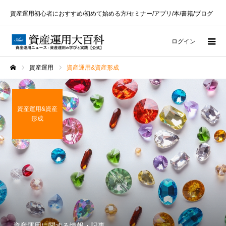
資産運用初心者におすすめ/初めて始める方/セミナー/アプリ/本/書籍/ブログ
ログイン
資産運用
資産運用&資産形成
ホーム
資産運用&資産
形成
資産運用に関する情報・記事